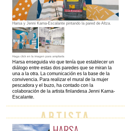
Harsa y Jenni Karna-Escalante pintando la pared de Altza.
Haga click en la imagen para ampliarla
Harsa enseguida vio que tenía que establecer un
diálogo entre estas dos paredes que se miran la
una a la otra. La comunicación es la base de la
convivencia. Para realizar el mural de la mujer
Harsa y su
La pared de
pescadora y el buzo, ha contado con la
ayudante,
Roman Irigoien
Jenni Karna-
antes de ser
colaboración de la artista finlandesa Jenni Karna-
Escalante,
'intervenida'.
Escalante.
frente a la
pared hablante
de Altza.
Artista
HARSA