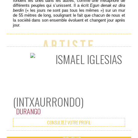
fondent les unes dans les autres, comme une métaphore de
différents peuples qui s’unissent. Il a écrit
Egun denak ez dira
berdin
(« les jours ne sont pas tous les mêmes ») sur un mur
de 55 mètres de long, soulignant le fait que chacun de nous et
Ismael
Intxaurronoko
la société dans son ensemble évoluent et changent jour après
Iglesias
paretak dituen
jour.
artistak
55 metroko
Intxaurrondoko
luzeran Egun
paretan,
denak ez dira
Artiste
koloreak
berdin idatzi
gradazioaz bat
du Ismael
egiten dute
Iglesiasek,
ISMAEL IGLESIAS
ezberdintasunaren
norbanakoa
nahasketaren
eta gizarteek
metafora gisa.
egunetik
egunera garatu
eta aldatzeko
duten
gaitasuna
azpimarratuaz.
(INTXAURRONDO)
DURANGO
CONSULTEZ VOTRE PROFIL