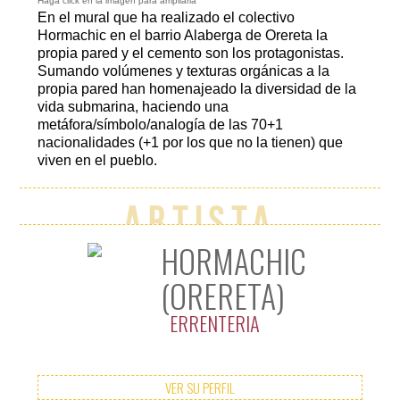
Haga click en la imagen para ampliarla
En el mural que ha realizado el colectivo
Hormachic en el barrio Alaberga de Orereta la
propia pared y el cemento son los protagonistas.
Sumando volúmenes y texturas orgánicas a la
Hormachic.
Sumando
propia pared han homenajeado la diversidad de la
volúmenes y
texturas
vida submarina, haciendo una
orgánicas a la
metáfora/símbolo/analogía de las 70+1
propia pared
nacionalidades (+1 por los que no la tienen) que
han
viven en el pueblo.
homenajeado
la diversidad
de la vida
submarina.
Artista
HORMACHIC
(ORERETA)
ERRENTERIA
VER SU PERFIL