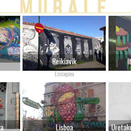
murale
a
Reikiavik
I
Ezezaguna
ia
Lisboa
Uretak