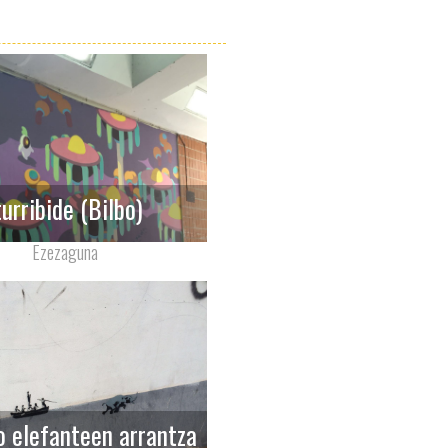
turribide (Bilbo)
Ezezaguna
o elefanteen arrantza