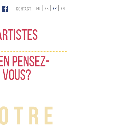
EU
ES
FR
EN
CONTACT
ARTISTES
EN PENSEZ-
VOUS?
otre