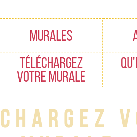
Edukietara
joan
MURALES
TÉLÉCHARGEZ
QU'
VOTRE MURALE
échargez v