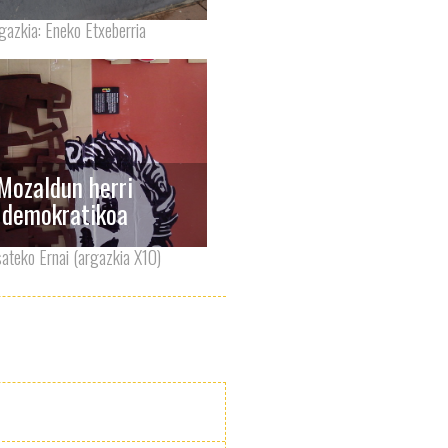
gazkia: Eneko Etxeberria
Mozaldun herri
demokratikoa
ateko Ernai (argazkia X10)