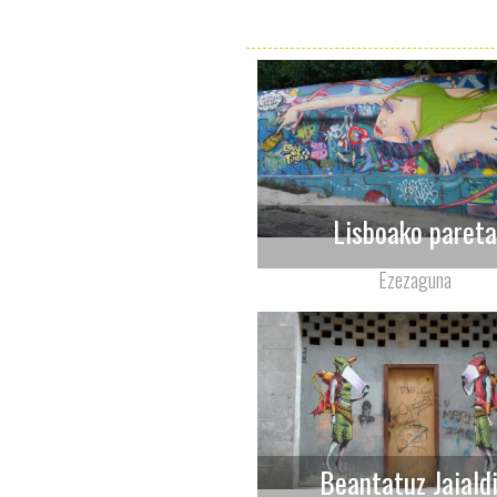
Lisboako paret
Ezezaguna
Beantatuz Jaiald