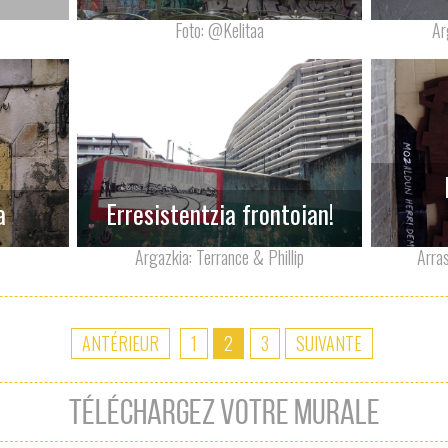
Foto: @Kelitaa
Ar
a
Erresistentzia frontoian!
Argazkia: Terrance & Phillip
Arras
ANTÉRIEUR
1
2
3
SUIVANTE
TÉLÉCHARGEZ VOTRE MURALE