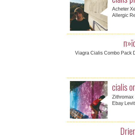
Acheter Xe
Allergic R
п»їc
Viagra Cialis Combo Pack De
cialis o
Zithromax 
Ebay Levi
Drie