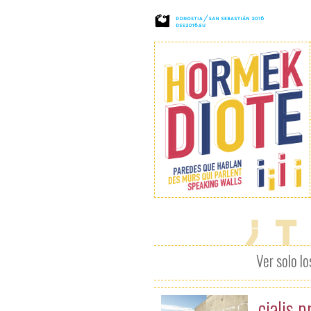
¿T
Ver solo l
cialis p