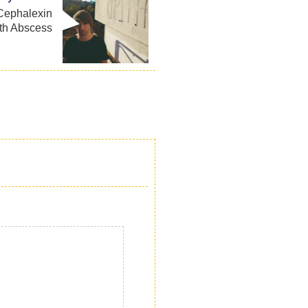
 Cephalexin
th Abscess