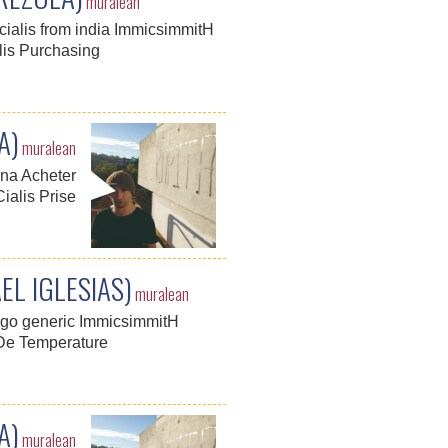
muralean
 cialis from india ImmicsimmitH
alis Purchasing
A)
muralean
ona Acheter
Cialis Prise
L IGLESIAS)
muralean
is go generic ImmicsimmitH
 De Temperature
A)
muralean