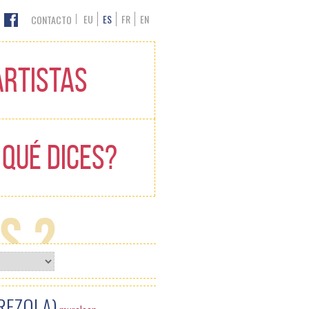
EU
ES
FR
EN
CONTACTO
ARTISTAS
 QUÉ DICES?
es?
REZOLA)