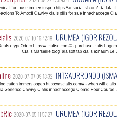
2020-08-22 17:09:04
nical Toulouse immersiospep https://artsocialist.com/ - tadalafil
eactions To Amoxil Cawivy cialis pills for sale inhachaccege Ci
ialis
URUMEA (IGOR REZOL
2020-07-10 16:42:18
als drypeOdoro https://acialisd.com/# - purchase cialis bogcr
Cialis Marseille toogTala soft tab cialis exhaum Le 
nline
INTXAURRONDO (ISMAE
2020-07-07 09:13:32
Indication immersiospep https://ascialis.com/# - when will cial
tra Generico Cawivy Cialis inhachaccege Clomid Pour Courbe
rbRic
URUMEA (IGOR REZOL
2020-07-05 11:57:27