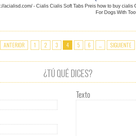
//acialisd.com/ - Cialis Cialis Soft Tabs Preis how to buy cialis
For Dogs With Too
ANTERIOR
1
2
3
4
5
6
...
SIGUIENTE
¿TÚ QUÉ DICES?
Texto