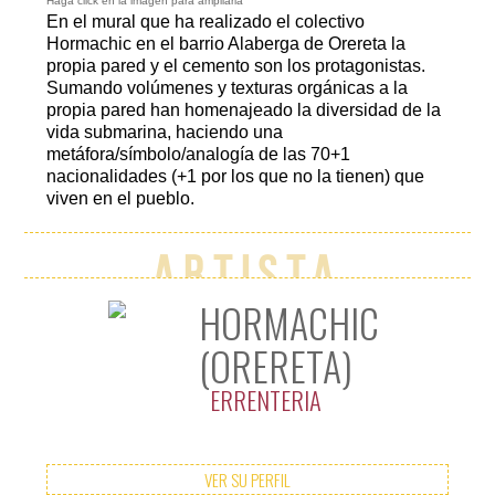
Haga click en la imagen para ampliarla
En el mural que ha realizado el colectivo
Hormachic en el barrio Alaberga de Orereta la
propia pared y el cemento son los protagonistas.
Sumando volúmenes y texturas orgánicas a la
Hormachic.
Sumando
propia pared han homenajeado la diversidad de la
volúmenes y
texturas
vida submarina, haciendo una
orgánicas a la
metáfora/símbolo/analogía de las 70+1
propia pared
nacionalidades (+1 por los que no la tienen) que
han
viven en el pueblo.
homenajeado
la diversidad
de la vida
submarina.
Artista
HORMACHIC
(ORERETA)
ERRENTERIA
VER SU PERFIL