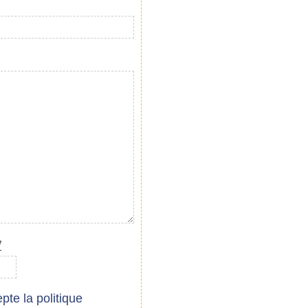
z
cepte
la politique