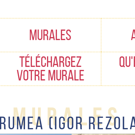
Edukietara
joan
MURALES
TÉLÉCHARGEZ
QU'
VOTRE MURALE
Murales
RUMEA (IGOR REZOL