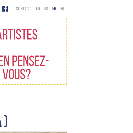
EU
ES
FR
EN
CONTACT
ARTISTES
EN PENSEZ-
VOUS?
A)