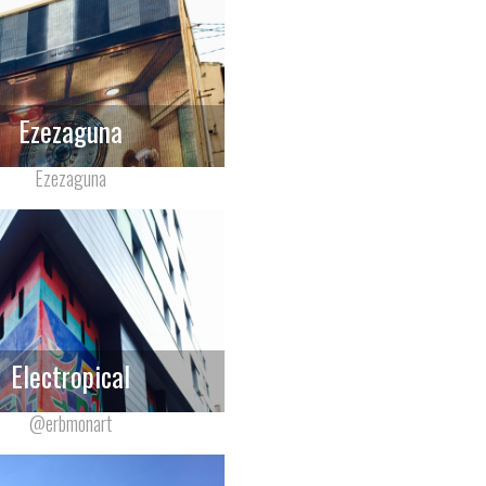
Ezezaguna
Ezezaguna
Electropical
@erbmonart