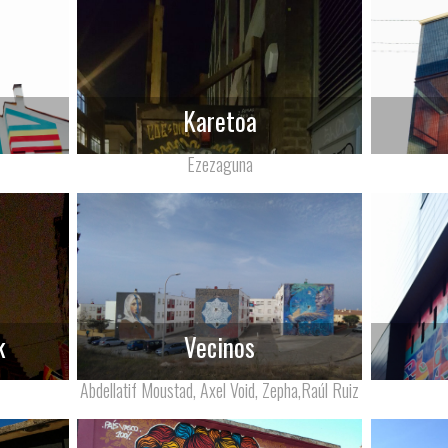
Karetoa
Ezezaguna
k
Vecinos
Abdellatif Moustad, Axel Void, Zepha,Raúl Ruiz