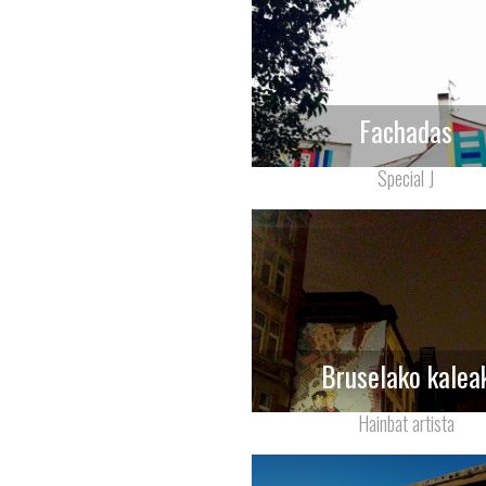
Fachadas
Special J
Bruselako kalea
Hainbat artista