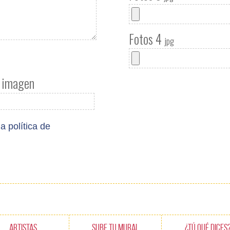
Fotos 4
jpg
a imagen
la política de
ARTISTAS
SUBE TU MURAL
¿TÚ QUÉ DICES