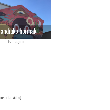
slandiako hormak
Ezezaguna
insertar vídeo)