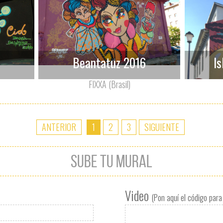
Beantatuz 2016
I
FIXXA (Brasil)
ANTERIOR
1
2
3
SIGUIENTE
SUBE TU MURAL
Video
(Pon aquí el código para 