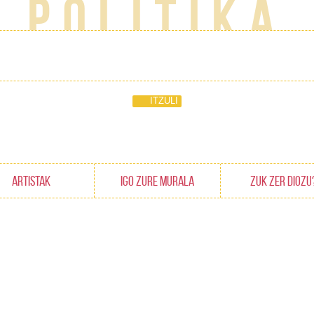
politika
ITZULI
ARTISTAK
IGO ZURE MURALA
ZUK ZER DIOZU