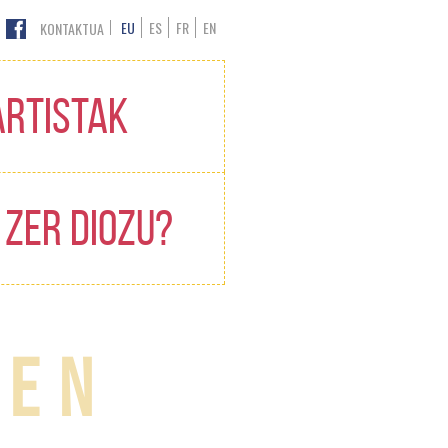
EU
ES
FR
EN
KONTAKTUA
ARTISTAK
 ZER DIOZU?
pen