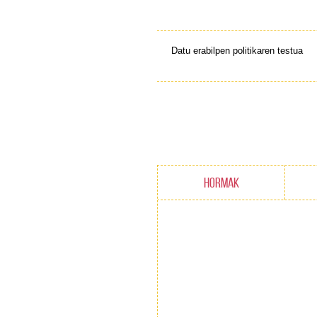
Datu erabilpen politikaren testua
HORMAK